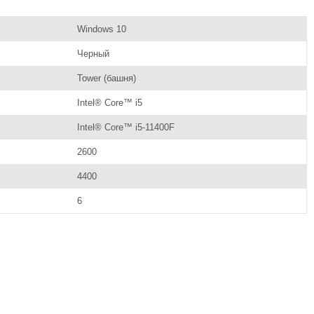
Windows 10
Черный
Tower (башня)
Intel® Core™ i5
Intel® Core™ i5-11400F
2600
4400
6