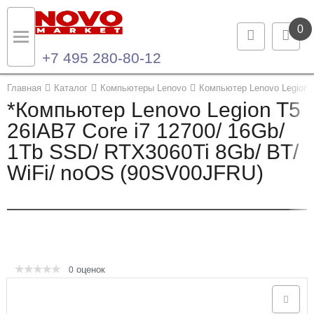
0
+7 495 280-80-12
Назад
Назад
Главная
Каталог
Компьютеры Lenovo
Компьютер Lenovo Legion 
*Компьютер Lenovo Legion T5
Каталог продукции
Контакты
26IAB7 Core i7 12700/ 16Gb/
1Tb SSD/ RTX3060Ti 8Gb/ BT/
Ноутбуки и ультрабуки
Контактная информация
WiFi/ noOS (90SV00JFRU)
Компьютеры
Моноблоки
Серверы и СХД
оценок
0
Опции и комплектующие
Мониторы