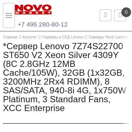
0
+7 495 280-80-12
Назад
Назад
Главная
Каталог
Серверы и СХД Lenovo
Серверы Rack Lenovo
*Сервер Lenovo 7Z74S22700
Каталог продукции
Контакты
ST650 V2 Xeon Silver 4309Y
(8C 2.8GHz 12MB
Ноутбуки и ультрабуки
Контактная информация
Cache/105W), 32GB (1x32GB,
Компьютеры
3200MHz 2Rx4 RDIMM), 8
SAS/SATA, 940-8i 4G, 1x750W
Моноблоки
Platinum, 3 Standard Fans,
Серверы и СХД
XCC Enterprise
Опции и комплектующие
Мониторы