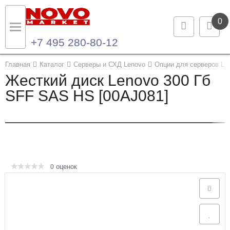
0
+7 495 280-80-12
Назад
Назад
Главная
Каталог
Серверы и СХД Lenovo
Опции для серверов Le
Жесткий диск Lenovo 300 Гб
Каталог продукции
Контакты
SFF SAS HS [00AJ081]
Ноутбуки и ультрабуки
Контактная информация
Компьютеры
Моноблоки
оценок
0
Серверы и СХД
Опции и комплектующие
Мониторы