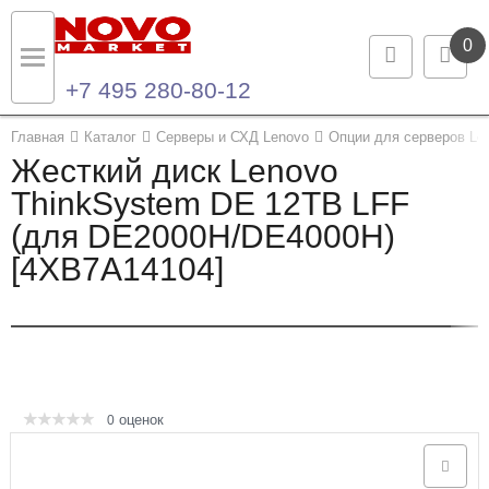
0
+7 495 280-80-12
Назад
Назад
Главная
Каталог
Серверы и СХД Lenovo
Опции для серверов Le
Жесткий диск Lenovo
Каталог продукции
Контакты
ThinkSystem DE 12TB LFF
(для DE2000H/DE4000H)
Ноутбуки и ультрабуки
Контактная информация
[4XB7A14104]
Компьютеры
Моноблоки
Серверы и СХД
оценок
0
Опции и комплектующие
Мониторы