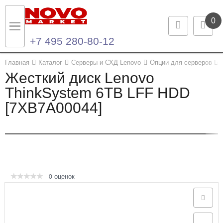
0
+7 495 280-80-12
Назад
Назад
Главная
Каталог
Серверы и СХД Lenovo
Опции для серверов Le
Жесткий диск Lenovo
Каталог продукции
Контакты
ThinkSystem 6TB LFF HDD
[7XB7A00044]
Ноутбуки и ультрабуки
Контактная информация
Компьютеры
Моноблоки
Серверы и СХД
оценок
0
Опции и комплектующие
Мониторы