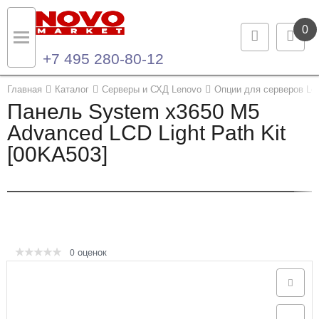
0
+7 495 280-80-12
Назад
Назад
Главная
Каталог
Серверы и СХД Lenovo
Опции для серверов Le
Панель System x3650 M5
Каталог продукции
Контакты
Advanced LCD Light Path Kit
[00KA503]
Ноутбуки и ультрабуки
Контактная информация
Компьютеры
Моноблоки
Серверы и СХД
оценок
0
Опции и комплектующие
Мониторы