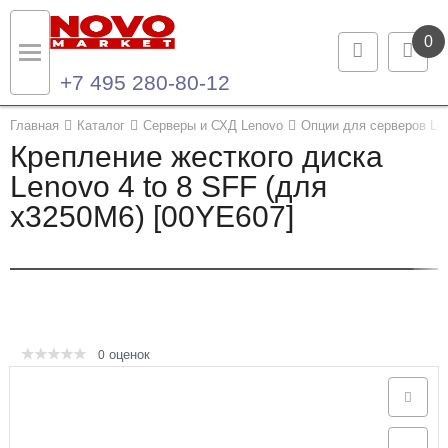
0
+7 495 280-80-12
Назад
Назад
Главная
Каталог
Серверы и СХД Lenovo
Опции для серверов Le
Крепление жесткого диска
Каталог продукции
Контакты
Lenovo 4 to 8 SFF (для
x3250M6) [00YE607]
Ноутбуки и ультрабуки
Контактная информация
Компьютеры
Моноблоки
Серверы и СХД
оценок
0
Опции и комплектующие
Мониторы