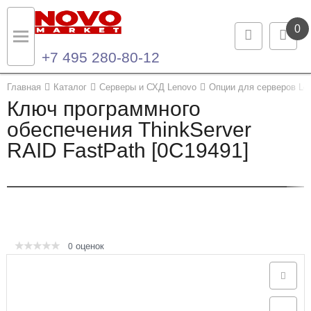
0
+7 495 280-80-12
Назад
Назад
Главная
Каталог
Серверы и СХД Lenovo
Опции для серверов Le
Ключ программного
Каталог продукции
Контакты
обеспечения ThinkServer
RAID FastPath [0C19491]
Ноутбуки и ультрабуки
Контактная информация
Компьютеры
Моноблоки
Серверы и СХД
оценок
0
Опции и комплектующие
Мониторы