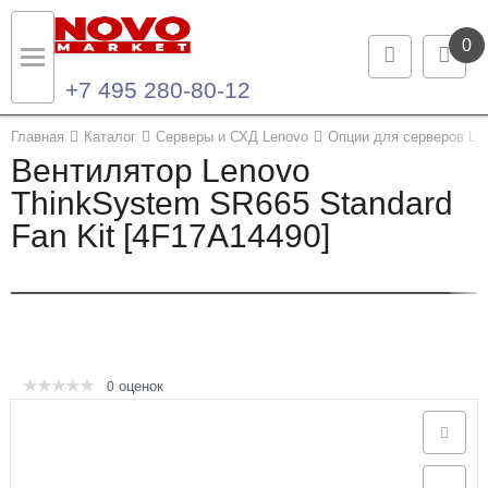
0
+7 495 280-80-12
Назад
Назад
Главная
Каталог
Серверы и СХД Lenovo
Опции для серверов Le
Вентилятор Lenovo
Каталог продукции
Контакты
ThinkSystem SR665 Standard
Fan Kit [4F17A14490]
Ноутбуки и ультрабуки
Контактная информация
Компьютеры
Моноблоки
Серверы и СХД
оценок
0
Опции и комплектующие
Мониторы