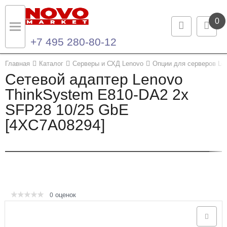
0
+7 495 280-80-12
Назад
Назад
Главная
Каталог
Серверы и СХД Lenovo
Опции для серверов Le
Сетевой адаптер Lenovo
Каталог продукции
Контакты
ThinkSystem E810-DA2 2x
SFP28 10/25 GbE
Ноутбуки и ультрабуки
Контактная информация
[4XC7A08294]
Компьютеры
Моноблоки
Серверы и СХД
оценок
0
Опции и комплектующие
Мониторы