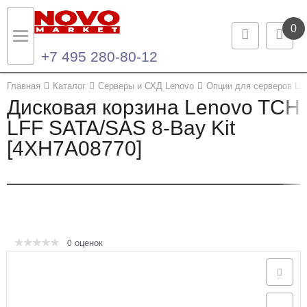
0
+7 495 280-80-12
Назад
Назад
Главная
Каталог
Серверы и СХД Lenovo
Опции для серверов Le
Дисковая корзина Lenovo TCH
Каталог продукции
Контакты
LFF SATA/SAS 8-Bay Kit
[4XH7A08770]
Ноутбуки и ультрабуки
Контактная информация
Компьютеры
Моноблоки
Серверы и СХД
оценок
0
Опции и комплектующие
Мониторы