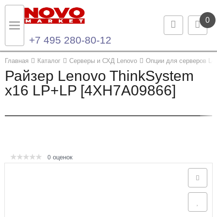
0
+7 495 280-80-12
Назад
Назад
Главная
Каталог
Серверы и СХД Lenovo
Опции для серверов Le
Райзер Lenovo ThinkSystem
Каталог продукции
Контакты
x16 LP+LP [4XH7A09866]
Ноутбуки и ультрабуки
Контактная информация
Компьютеры
Моноблоки
оценок
0
Серверы и СХД
Опции и комплектующие
Мониторы