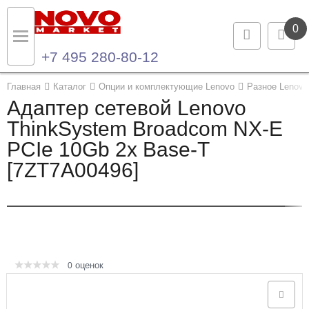
0
+7 495 280-80-12
Назад
Назад
Главная
Каталог
Опции и комплектующие Lenovo
Разное Lenovo
Адаптер сетевой Lenovo
Каталог продукции
Контакты
ThinkSystem Broadcom NX-E
PCIe 10Gb 2x Base-T
Ноутбуки и ультрабуки
Контактная информация
[7ZT7A00496]
Компьютеры
Моноблоки
Серверы и СХД
оценок
0
Опции и комплектующие
Мониторы