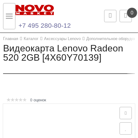
0
+7 495 280-80-12
Назад
Назад
Главная
Каталог
Аксессуары Lenovo
Дополнительное оборудова
Видеокарта Lenovo Radeon
Каталог продукции
Контакты
520 2GB [4X60Y70139]
Ноутбуки и ультрабуки
Контактная информация
Компьютеры
Моноблоки
оценок
0
Серверы и СХД
Опции и комплектующие
Мониторы