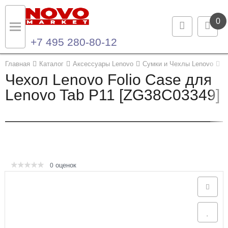
0
+7 495 280-80-12
Назад
Назад
Главная
Каталог
Аксессуары Lenovo
Сумки и Чехлы Lenovo
Ч
Чехол Lenovo Folio Case для
Каталог продукции
Контакты
Lenovo Tab P11 [ZG38C03349]
Ноутбуки и ультрабуки
Контактная информация
Компьютеры
Моноблоки
оценок
0
Серверы и СХД
Опции и комплектующие
Мониторы