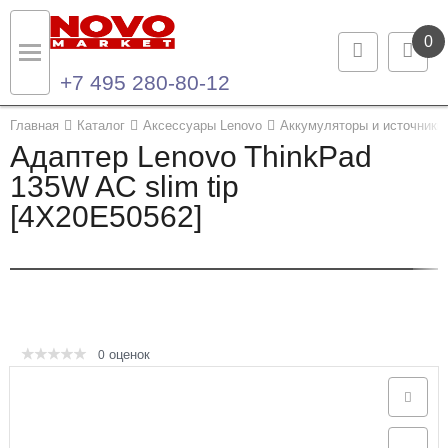
0
+7 495 280-80-12
Назад
Назад
Главная
Каталог
Аксессуары Lenovo
Аккумуляторы и источники 
Адаптер Lenovo ThinkPad
Каталог продукции
Контакты
135W AC slim tip
[4X20E50562]
Ноутбуки и ультрабуки
Контактная информация
Компьютеры
Моноблоки
Серверы и СХД
оценок
0
Опции и комплектующие
Мониторы