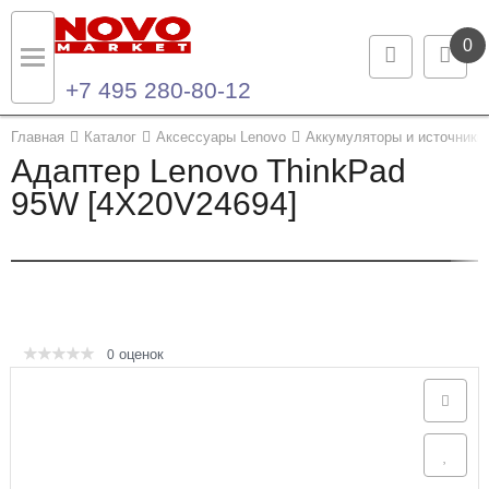
0
+7 495 280-80-12
Назад
Назад
Главная
Каталог
Аксессуары Lenovo
Аккумуляторы и источники 
Адаптер Lenovo ThinkPad
Каталог продукции
Контакты
95W [4X20V24694]
Ноутбуки и ультрабуки
Контактная информация
Компьютеры
Моноблоки
оценок
0
Серверы и СХД
Опции и комплектующие
Мониторы