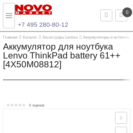
0
+7 495 280-80-12
Назад
Назад
Главная
Каталог
Аксессуары Lenovo
Аккумуляторы и источники 
Аккумулятор для ноутбука
Каталог продукции
Контакты
Lenvo ThinkPad battery 61++
[4X50M08812]
Ноутбуки и ультрабуки
Контактная информация
Компьютеры
Моноблоки
Серверы и СХД
оценок
0
Опции и комплектующие
Мониторы