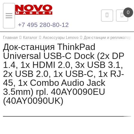
0
+7 495 280-80-12
Назад
Назад
Главная
Каталог
Аксессуары Lenovo
Док-станции и репликаторы
Док-станция ThinkPad
Каталог продукции
Контакты
Universal USB-C Dock (2x DP
1.4, 1x HDMI 2.0, 3x USB 3.1,
Ноутбуки и ультрабуки
Контактная информация
2x USB 2.0, 1x USB-C, 1x RJ-
Компьютеры
45, 1x Combo Audio Jack
3.5mm) rpl. 40AY0090EU
Моноблоки
(40AY0090UK)
Серверы и СХД
Опции и комплектующие
Мониторы