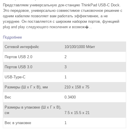
Представляем универсальную док-станцию ​​ThinkPad USB-C Dock.
Это передовое, универсально совместимое стыковочное решение с
одним кабелем позволяет вам работать эффективнее, а не
усерднее. Он поставляется с широким набором портов, функцией
plug and play следующего поколения и возмож�...
Подробнее
Сетевой интерфейс
10/100/1000 Mбит
Портов USB 2.0
2
Портов USB 3.0
3
USB-Type-C
1
Размеры (Ш x Г x В), мм
210 x 158 x 75
Вес
0.3400
Размеры в упаковке (Ш x Г x В),
см
7.5 x 15.5 x 21
Вес в упаковке
1