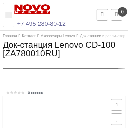
0
+7 495 280-80-12
Назад
Назад
Главная
Каталог
Аксессуары Lenovo
Док-станции и репликаторы
Док-станция Lenovo CD-100
Каталог продукции
Контакты
[ZA780010RU]
Ноутбуки и ультрабуки
Контактная информация
Компьютеры
Моноблоки
оценок
0
Серверы и СХД
Опции и комплектующие
Мониторы