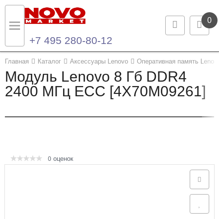
0
+7 495 280-80-12
Назад
Назад
Главная
Каталог
Аксессуары Lenovo
Оперативная память Lenov
Модуль Lenovo 8 Гб DDR4
Каталог продукции
Контакты
2400 МГц ECC [4X70M09261]
Ноутбуки и ультрабуки
Контактная информация
Компьютеры
Моноблоки
оценок
0
Серверы и СХД
Опции и комплектующие
Мониторы