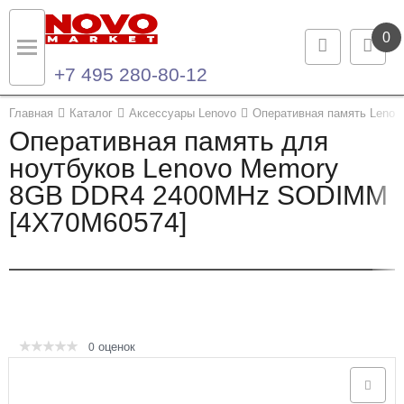
0
+7 495 280-80-12
Назад
Назад
Главная
Каталог
Аксессуары Lenovo
Оперативная память Lenov
Оперативная память для
Каталог продукции
Контакты
ноутбуков Lenovo Memory
8GB DDR4 2400MHz SODIMM
Ноутбуки и ультрабуки
Контактная информация
[4X70M60574]
Компьютеры
Моноблоки
Серверы и СХД
оценок
0
Опции и комплектующие
Мониторы