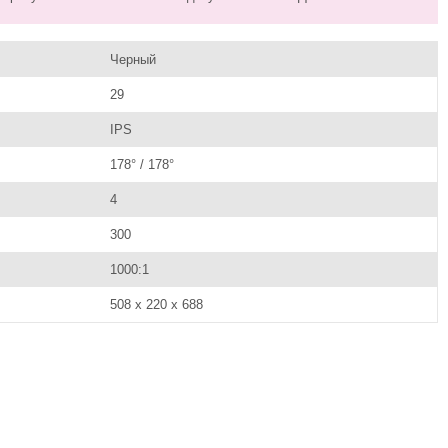
Черный
29
IPS
178° / 178°
4
300
1000:1
508 x 220 x 688