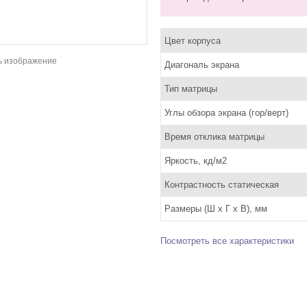
Цвет корпуса
ь изображение
Диагональ экрана
Тип матрицы
Углы обзора экрана (гор/верт)
Время отклика матрицы
Яркость, кд/м2
Контрастность статическая
Размеры (Ш x Г x В), мм
Посмотреть все характеристики