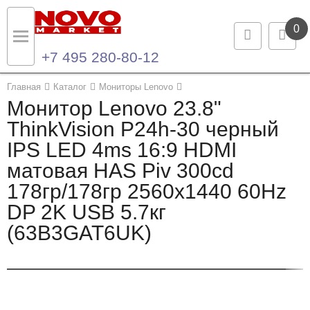
0
+7 495 280-80-12
Назад
Назад
Главная
Каталог
Мониторы Lenovo
Монитор Lenovo 23.8"
Каталог продукции
Контакты
ThinkVision P24h-30 черный
IPS LED 4ms 16:9 HDMI
Ноутбуки и ультрабуки
Контактная информация
матовая HAS Piv 300cd
Компьютеры
178гр/178гр 2560x1440 60Hz
DP 2K USB 5.7кг
Моноблоки
(63B3GAT6UK)
Серверы и СХД
Опции и комплектующие
Мониторы