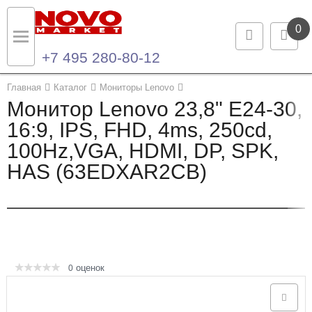
0
+7 495 280-80-12
Назад
Назад
Главная
Каталог
Мониторы Lenovo
Монитор Lenovo 23,8" E24-30,
Каталог продукции
Контакты
16:9, IPS, FHD, 4ms, 250cd,
100Hz,VGA, HDMI, DP, SPK,
Ноутбуки и ультрабуки
Контактная информация
HAS (63EDXAR2CB)
Компьютеры
Моноблоки
Серверы и СХД
оценок
0
Опции и комплектующие
Мониторы