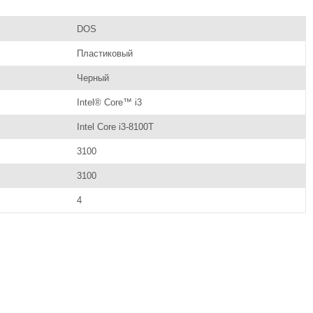
DOS
Пластиковый
Черный
Intel® Core™ i3
Intel Core i3-8100T
3100
3100
4