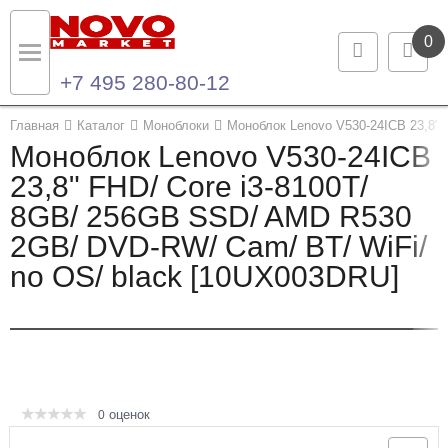
0
+7 495 280-80-12
Назад
Назад
Главная
Каталог
Моноблоки
Моноблок Lenovo V530-24ICB 23,8" 
Моноблок Lenovo V530-24ICB
Каталог продукции
Контакты
23,8" FHD/ Core i3-8100T/
8GB/ 256GB SSD/ AMD R530
Ноутбуки и ультрабуки
Контактная информация
2GB/ DVD-RW/ Cam/ BT/ WiFi/
Компьютеры
no OS/ black [10UX003DRU]
Моноблоки
Серверы и СХД
Опции и комплектующие
оценок
0
Мониторы