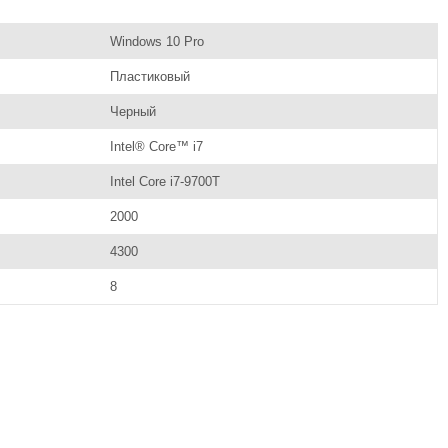
Windows 10 Pro
Пластиковый
Черный
Intel® Core™ i7
Intel Core i7-9700T
2000
4300
8