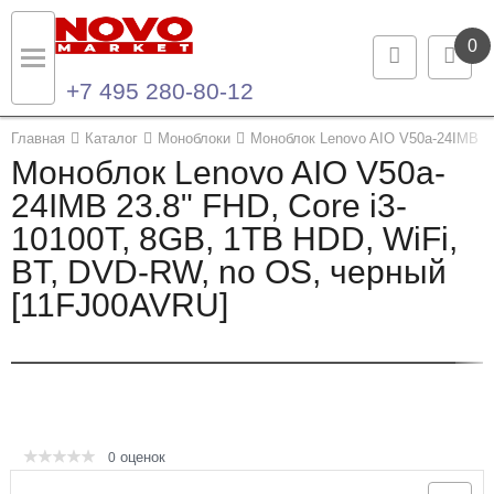
0
+7 495 280-80-12
Назад
Назад
Главная
Каталог
Моноблоки
Моноблок Lenovo AIO V50a-24IMB 23
Моноблок Lenovo AIO V50a-
Каталог продукции
Контакты
24IMB 23.8" FHD, Core i3-
10100T, 8GB, 1TB HDD, WiFi,
Ноутбуки и ультрабуки
Контактная информация
BT, DVD-RW, no OS, черный
Компьютеры
[11FJ00AVRU]
Моноблоки
Серверы и СХД
Опции и комплектующие
оценок
0
Мониторы