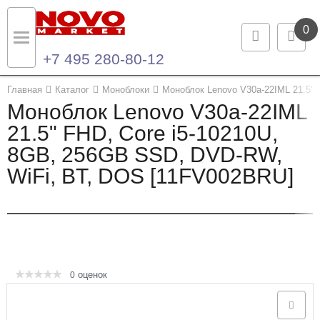
0
+7 495 280-80-12
Назад
Назад
Главная
Каталог
Моноблоки
Моноблок Lenovo V30a-22IML 21.5"
Моноблок Lenovo V30a-22IML
Каталог продукции
Контакты
21.5" FHD, Core i5-10210U,
8GB, 256GB SSD, DVD-RW,
Ноутбуки и ультрабуки
Контактная информация
WiFi, BT, DOS [11FV002BRU]
Компьютеры
Моноблоки
Серверы и СХД
оценок
0
Опции и комплектующие
Мониторы