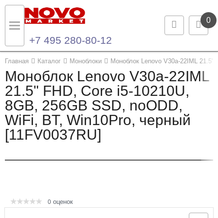
0
+7 495 280-80-12
Назад
Назад
Главная
Каталог
Моноблоки
Моноблок Lenovo V30a-22IML 21.5" 
Моноблок Lenovo V30a-22IML
Каталог продукции
Контакты
21.5" FHD, Core i5-10210U,
8GB, 256GB SSD, noODD,
Ноутбуки и ультрабуки
Контактная информация
WiFi, BT, Win10Pro, черный
Компьютеры
[11FV0037RU]
Моноблоки
Серверы и СХД
Опции и комплектующие
оценок
0
Мониторы