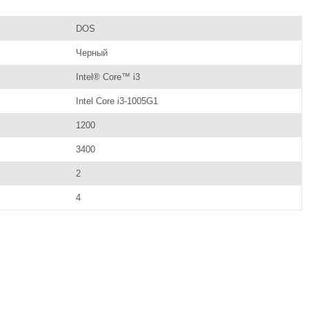
DOS
Черный
Intel® Core™ i3
Intel Core i3-1005G1
1200
3400
2
4