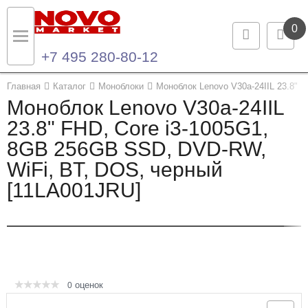
0
+7 495 280-80-12
Назад
Назад
Главная
Каталог
Моноблоки
Моноблок Lenovo V30a-24IIL 23.8" 
Моноблок Lenovo V30a-24IIL
Каталог продукции
Контакты
23.8" FHD, Core i3-1005G1,
8GB 256GB SSD, DVD-RW,
Ноутбуки и ультрабуки
Контактная информация
WiFi, BT, DOS, черный
Компьютеры
[11LA001JRU]
Моноблоки
Серверы и СХД
Опции и комплектующие
оценок
0
Мониторы