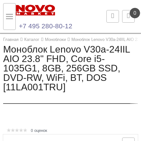
0
+7 495 280-80-12
Назад
Назад
Главная
Каталог
Моноблоки
Моноблок Lenovo V30a-24IIL AIO 23
Моноблок Lenovo V30a-24IIL
Каталог продукции
Контакты
AIO 23.8" FHD, Core i5-
1035G1, 8GB, 256GB SSD,
Ноутбуки и ультрабуки
Контактная информация
DVD-RW, WiFi, BT, DOS
Компьютеры
[11LA001TRU]
Моноблоки
Серверы и СХД
Опции и комплектующие
оценок
0
Мониторы