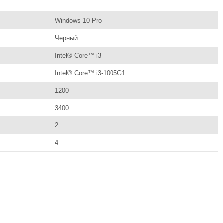
Windows 10 Pro
Черный
Intel® Core™ i3
Intel® Core™ i3-1005G1
1200
3400
2
4