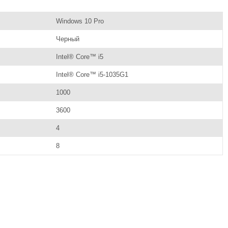
Windows 10 Pro
Черный
Intel® Core™ i5
Intel® Core™ i5-1035G1
1000
3600
4
8