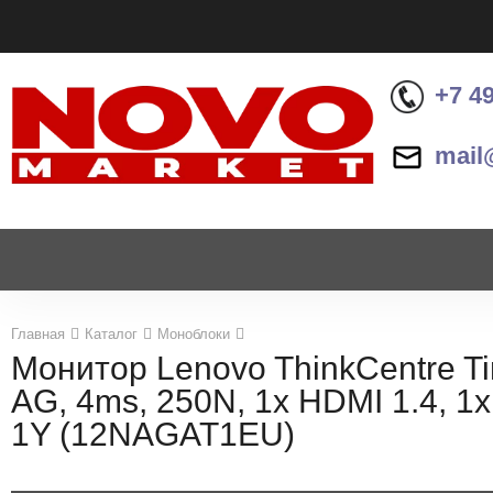
+7 4
mail
Назад
Назад
Каталог продукции
Контакты
Ноутбуки и ультрабуки
Контактная информация
Компьютеры
Главная
Каталог
Моноблоки
Монитор Lenovo ThinkCentre Ti
Моноблоки
AG, 4ms, 250N, 1x HDMI 1.4, 1x
Серверы и СХД
1Y (12NAGAT1EU)
Опции и комплектующие