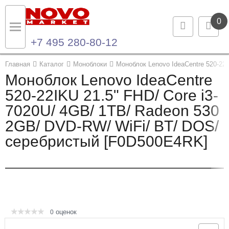
0
+7 495 280-80-12
Назад
Назад
Главная
Каталог
Моноблоки
Моноблок Lenovo IdeaCentre 520-22
Моноблок Lenovo IdeaCentre
Каталог продукции
Контакты
520-22IKU 21.5" FHD/ Core i3-
7020U/ 4GB/ 1TB/ Radeon 530
Ноутбуки и ультрабуки
Контактная информация
2GB/ DVD-RW/ WiFi/ BT/ DOS/
Компьютеры
серебристый [F0D500E4RK]
Моноблоки
Серверы и СХД
Опции и комплектующие
оценок
0
Мониторы