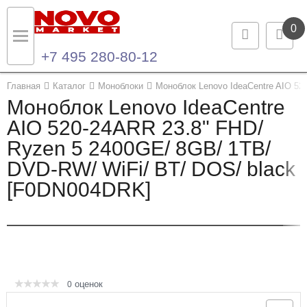
0
+7 495 280-80-12
Назад
Назад
Главная
Каталог
Моноблоки
Моноблок Lenovo IdeaCentre AIO 52
Моноблок Lenovo IdeaCentre
Каталог продукции
Контакты
AIO 520-24ARR 23.8" FHD/
Ryzen 5 2400GE/ 8GB/ 1TB/
Ноутбуки и ультрабуки
Контактная информация
DVD-RW/ WiFi/ BT/ DOS/ black
Компьютеры
[F0DN004DRK]
Моноблоки
Серверы и СХД
Опции и комплектующие
оценок
0
Мониторы