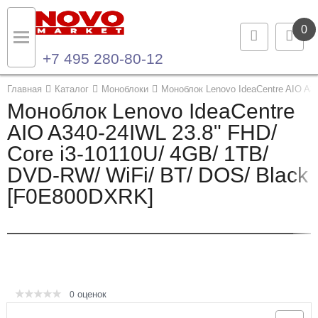
0
+7 495 280-80-12
Назад
Назад
Главная
Каталог
Моноблоки
Моноблок Lenovo IdeaCentre AIO A3
Моноблок Lenovo IdeaCentre
Каталог продукции
Контакты
AIO A340-24IWL 23.8" FHD/
Core i3-10110U/ 4GB/ 1TB/
Ноутбуки и ультрабуки
Контактная информация
DVD-RW/ WiFi/ BT/ DOS/ Black
Компьютеры
[F0E800DXRK]
Моноблоки
Серверы и СХД
Опции и комплектующие
оценок
0
Мониторы