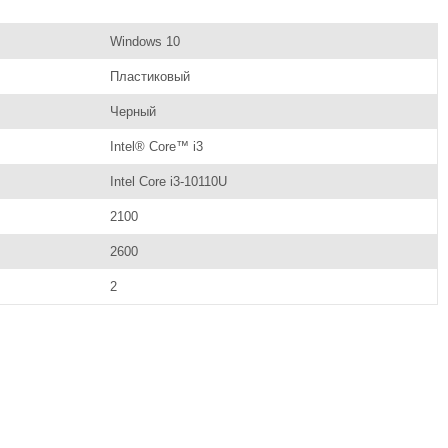
Windows 10
Пластиковый
Черный
Intel® Core™ i3
Intel Core i3-10110U
2100
2600
2