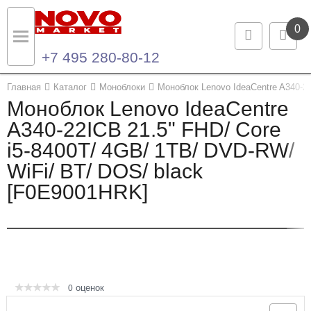
0
+7 495 280-80-12
Назад
Назад
Главная
Каталог
Моноблоки
Моноблок Lenovo IdeaCentre A340-2
Моноблок Lenovo IdeaCentre
Каталог продукции
Контакты
A340-22ICB 21.5" FHD/ Core
i5-8400T/ 4GB/ 1TB/ DVD-RW/
Ноутбуки и ультрабуки
Контактная информация
WiFi/ BT/ DOS/ black
Компьютеры
[F0E9001HRK]
Моноблоки
Серверы и СХД
Опции и комплектующие
оценок
0
Мониторы