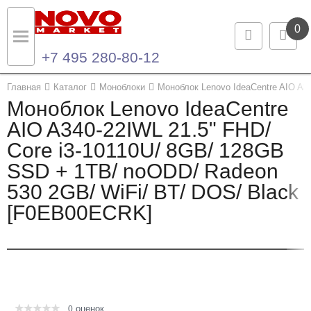
0
+7 495 280-80-12
Назад
Назад
Главная
Каталог
Моноблоки
Моноблок Lenovo IdeaCentre AIO A3
Моноблок Lenovo IdeaCentre
Каталог продукции
Контакты
AIO A340-22IWL 21.5" FHD/
Core i3-10110U/ 8GB/ 128GB
Ноутбуки и ультрабуки
Контактная информация
SSD + 1TB/ noODD/ Radeon
Компьютеры
530 2GB/ WiFi/ BT/ DOS/ Black
[F0EB00ECRK]
Моноблоки
Серверы и СХД
Опции и комплектующие
оценок
Мониторы
0