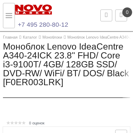
0
+7 495 280-80-12
Назад
Назад
Главная
Каталог
Моноблоки
Моноблок Lenovo IdeaCentre A340-2
Моноблок Lenovo IdeaCentre
Каталог продукции
Контакты
A340-24ICK 23.8" FHD/ Core
i3-9100T/ 4GB/ 128GB SSD/
Ноутбуки и ультрабуки
Контактная информация
DVD-RW/ WiFi/ BT/ DOS/ Black
Компьютеры
[F0ER003LRK]
Моноблоки
Серверы и СХД
Опции и комплектующие
оценок
0
Мониторы