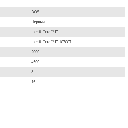
DOS
Черный
Intel® Core™ i7
Intel® Core™ i7-10700T
2000
4500
8
16