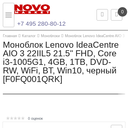
0
+7 495 280-80-12
Назад
Назад
Главная
Каталог
Моноблоки
Моноблок Lenovo IdeaCentre AIO 3 2
Моноблок Lenovo IdeaCentre
Каталог продукции
Контакты
AIO 3 22IIL5 21.5" FHD, Core
i3-1005G1, 4GB, 1TB, DVD-
Ноутбуки и ультрабуки
Контактная информация
RW, WiFi, BT, Win10, черный
Компьютеры
[F0FQ001QRK]
Моноблоки
Серверы и СХД
Опции и комплектующие
оценок
0
Мониторы