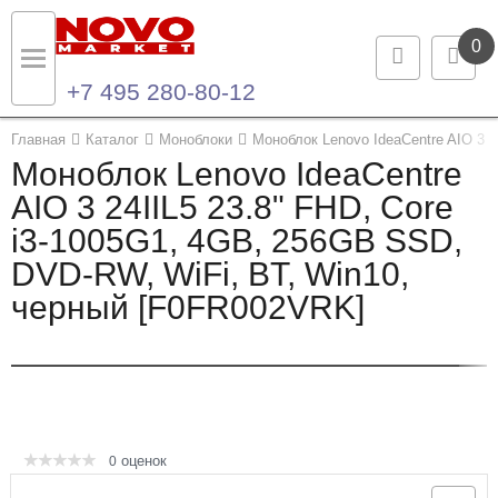
0
+7 495 280-80-12
Назад
Назад
Главная
Каталог
Моноблоки
Моноблок Lenovo IdeaCentre AIO 3 
Моноблок Lenovo IdeaCentre
Каталог продукции
Контакты
AIO 3 24IIL5 23.8" FHD, Core
i3-1005G1, 4GB, 256GB SSD,
Ноутбуки и ультрабуки
Контактная информация
DVD-RW, WiFi, BT, Win10,
Компьютеры
черный [F0FR002VRK]
Моноблоки
Серверы и СХД
Опции и комплектующие
оценок
0
Мониторы