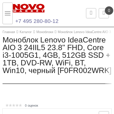
0
+7 495 280-80-12
Назад
Назад
Главная
Каталог
Моноблоки
Моноблок Lenovo IdeaCentre AIO 3 
Моноблок Lenovo IdeaCentre
Каталог продукции
Контакты
AIO 3 24IIL5 23.8" FHD, Core
i3-1005G1, 4GB, 512GB SSD +
Ноутбуки и ультрабуки
Контактная информация
1TB, DVD-RW, WiFi, BT,
Компьютеры
Win10, черный [F0FR002WRK]
Моноблоки
Серверы и СХД
Опции и комплектующие
оценок
0
Мониторы