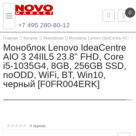
0
+7 495 280-80-12
Назад
Назад
Главная
Каталог
Моноблоки
Моноблок Lenovo IdeaCentre AIO 3 
Моноблок Lenovo IdeaCentre
Каталог продукции
Контакты
AIO 3 24IIL5 23.8" FHD, Core
i5-1035G4, 8GB, 256GB SSD,
Ноутбуки и ультрабуки
Контактная информация
noODD, WiFi, BT, Win10,
Компьютеры
черный [F0FR004ERK]
Моноблоки
Серверы и СХД
Опции и комплектующие
оценок
0
Мониторы